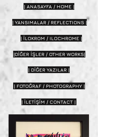
| ANASAYFA / HOME |
| YANSIMALAR / REFLECTIONS |
| İLOKROM / ILOCHROME |
|DİĞER İŞLER / OTHER WORKS|
| DİĞER YAZILAR |
| FOTOĞRAF / PHOTOGRAPHY |
| İLETİŞİM / CONTACT |