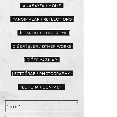
| ANASAYFA / HOME |
| YANSIMALAR / REFLECTIONS |
| İLOKROM / ILOCHROME |
|DİĞER İŞLER / OTHER WORKS|
| DİĞER YAZILAR |
| FOTOĞRAF / PHOTOGRAPHY |
| İLETİŞİM / CONTACT |