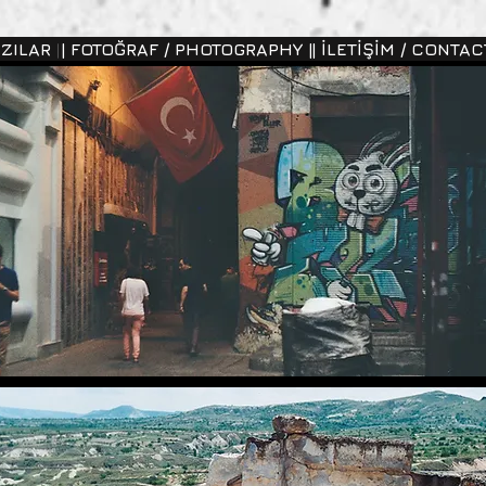
AZILAR |
| FOTOĞRAF / PHOTOGRAPHY |
| İLETİŞİM / CONTACT