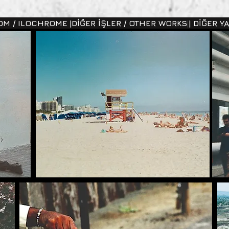
ROM / ILOCHROME |
|DİĞER İŞLER / OTHER WORKS|
| DİĞER Y