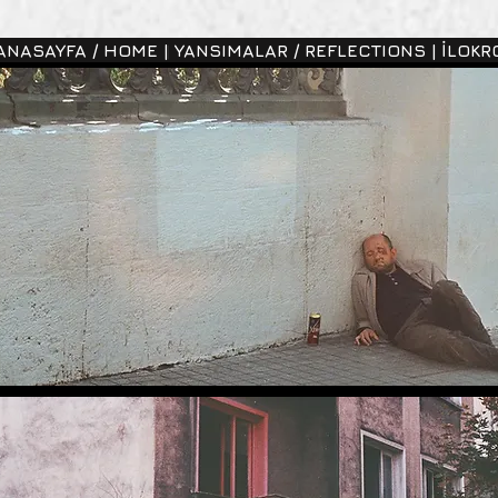
 ANASAYFA / HOME |
| YANSIMALAR / REFLECTIONS |
| İLOK