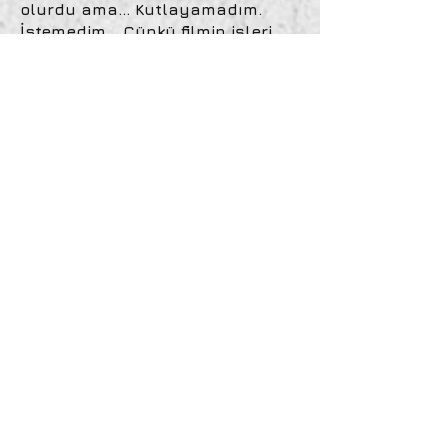
olurdu ama… Kutlayamadım.
İstemedim… Çünkü filmin işleri
vardı ve konsantrasyon
bozulmamalıydı.
Aradan biraz zaman geçti. Bir
haber daha geldi…
Resimlerimden biri satılmıştı…
Hadi buyur şimdi… Yani kutlama
yapmak harika olurdu ama…
Gene kutlayamadım. Aynı
atölyede yaptığım gibi haberi
gene ilk olarak başta İpek olmak
üzere ekip arkadaşlarımla
paylaştım.
Sonra Haziran sonu geldi…
Çekimler bitti. Hayatım boyunca
hayalini kurduğum ilk sergim
olmuştu, ilk kez resmim