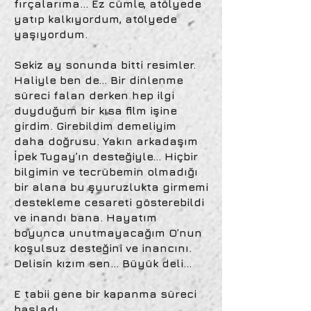
fırçalarıma… Ez cümle, atölyede
yatıp kalkıyordum, atölyede
yaşıyordum.
Sekiz ay sonunda bitti resimler.
Haliyle ben de… Bir dinlenme
süreci falan derken hep ilgi
duyduğum bir kısa film işine
girdim. Girebildim demeliyim
daha doğrusu. Yakın arkadaşım
İpek Tugay’ın desteğiyle… Hiçbir
bilgimin ve tecrübemin olmadığı
bir alana bu şuuruzlukta girmemi
destekleme cesareti gösterebildi
ve inandı bana. Hayatım
boyunca unutmayacağım O’nun
koşulsuz desteğini ve inancını.
Delisin kızım sen… Büyük deli…
E tabii gene bir kapanma süreci
başladı…