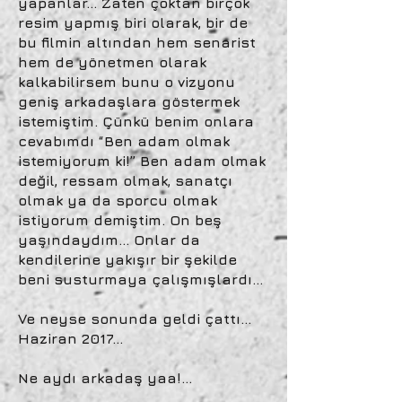
yapanlar… Zaten çoktan birçok
resim yapmış biri olarak, bir de
bu filmin altından hem senarist
hem de yönetmen olarak
kalkabilirsem bunu o vizyonu
geniş arkadaşlara göstermek
istemiştim. Çünkü benim onlara
cevabımdı “Ben adam olmak
istemiyorum ki!” Ben adam olmak
değil, ressam olmak, sanatçı
olmak ya da sporcu olmak
istiyorum demiştim. On beş
yaşındaydım… Onlar da
kendilerine yakışır bir şekilde
beni susturmaya çalışmışlardı…
Ve neyse sonunda geldi çattı…
Haziran 2017…
Ne aydı arkadaş yaa!…