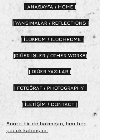
| ANASAYFA / HOME |
| YANSIMALAR / REFLECTIONS |
| İLOKROM / ILOCHROME |
|DİĞER İŞLER / OTHER WORKS|
| DİĞER YAZILAR |
| FOTOĞRAF / PHOTOGRAPHY |
| İLETİŞİM / CONTACT |
Sonra bir de bakmışın, ben hep
çocuk kalmışım.