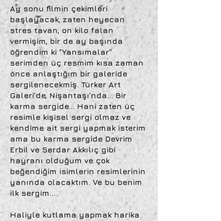
Ay sonu filmin çekimleri
başlayacak, zaten heyecan
stres tavan, on kilo falan
vermişim, bir de ay başında
öğrendim ki “Yansımalar”
serimden üç resmim kısa zaman
önce anlaştığım bir galeride
sergilenecekmiş. Türker Art
Galeri’de, Nişantaşı’nda… Bir
karma sergide… Hani zaten üç
resimle kişisel sergi olmaz ve
kendime ait sergi yapmak isterim
ama bu karma sergide Devrim
Erbil ve Serdar Akkılıç gibi
hayranı olduğum ve çok
beğendiğim isimlerin resimlerinin
yanında olacaktım. Ve bu benim
ilk sergim…
Haliyle kutlama yapmak harika