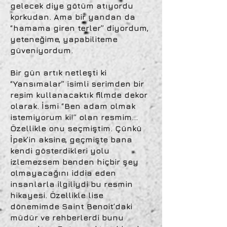
gelecek diye götüm atıyordu
korkudan. Ama bir yandan da
“hamama giren terler” diyordum,
yeteneğime, yapabiliteme
güveniyordum.
Bir gün artık netleşti ki
“Yansımalar” isimli serimden bir
resim kullanacaktık filmde dekor
olarak. İsmi “Ben adam olmak
istemiyorum ki!” olan resmim…
Özellikle onu seçmiştim. Çünkü
İpek’in aksine, geçmişte bana
kendi gösterdikleri yolu
izlemezsem benden hiçbir şey
olmayacağını iddia eden
insanlarla ilgiliydi bu resmin
hikayesi. Özellikle lise
dönemimde Saint Benoit’daki
müdür ve rehberlerdi bunu