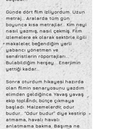
Günde dört film izliyordum. Uzun
metraj… Aralarda tüm gün
boyunca kısa metrajlar… Kim neyi
nasıl yazmış, nasıl çekmiş. Film
izlemelere ek olarak sektörle ilgili
makaleler, beğendiğim yerli
yabancı yönetmen ve
senaristlerin röportajları…
Bulabildiğim herşey… Enerjimin
yettiği kadar…
Sonra oturdum hikayesi hazırda
olan filmin senaryosunu yazdım
elimden geldiğince. Yavaş yavaş
ekip toplandı, bütçe çıkmaya
başladı. Malzemelerdir, odur
budur… “Odur budur” diye kestirip
atmama, havalı havalı
anlatmama bakma. Başıma ne